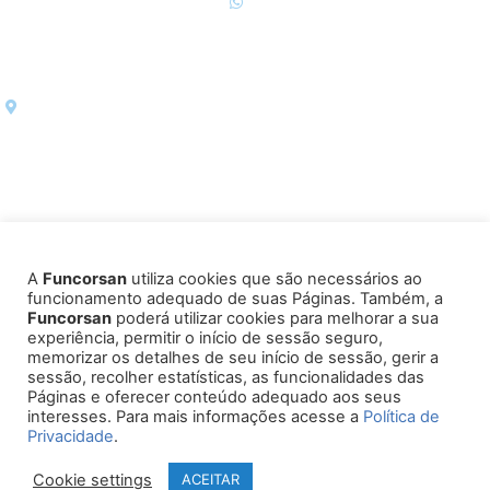
51 3216 6000
51 9 9844 7971
atendimento@funcorsan.com.br
imprensa@funcorsan.com.br
Rua Dona Laura, 320 CJ 1201 Rio Branco, Porto Alegre/RS
CEP 90430-090
A
Funcorsan
utiliza cookies que são necessários ao
Política de Privacidade
Ouvidoria
funcionamento adequado de suas Páginas. Também, a
Funcorsan
poderá utilizar cookies para melhorar a sua
experiência, permitir o início de sessão seguro,
memorizar os detalhes de seu início de sessão, gerir a
sessão, recolher estatísticas, as funcionalidades das
Páginas e oferecer conteúdo adequado aos seus
interesses. Para mais informações acesse a
Política de
Fundação Corsan dos Funcionários da Companhia Riograndense de
Privacidade
.
Saneamento Corsan CNPJ 89.176.911/0001-88
Cookie settings
ACEITAR