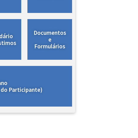
Documentos
dário
e
stimos
Formulários
ano
 do Participante)