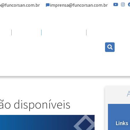
o@funcorsan.com.br
imprensa@funcorsan.com.br
Plano
Comunicação
Atendimento
ão disponíveis
Links