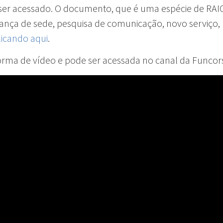
 ser acessado. O documento, que é uma espécie de RAIO
ça de sede, pesquisa de comunicação, novo serviço, r
licando aqui
.
orma de vídeo e pode ser acessada no canal da Funco