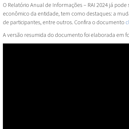
O Relatório Anual de Informações – RAI 2024 já pode
econômico da entidade, tem como destaques: a mudan
de participantes, entre outros. Confira o documento
c
A versão resumida do documento foi elaborada em f