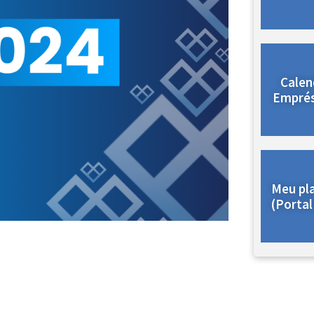
Calen
Empré
Meu pl
(Portal